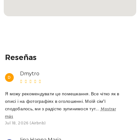
No se permiten grupos menores de 25 años.
Queremos que nuestros huéspedes disfruten
plenamente del alojamiento respetando siempre la
propiedad y el entorno. Por ello, no se permiten fiestas.
Por favor, tenlo en cuenta antes de hacer la reserva.
Reseñas
Dmytro
D
Я можу рекомендувати це помешкання. Все чітко як в
описі і на фотографіях в оголошенні. Моїй сім'ї
сподобалось, ми з радістю зупинимося тут...
Mostrar
más
Jul 18, 2026 (Airbnb)
Iina Hanna Maria