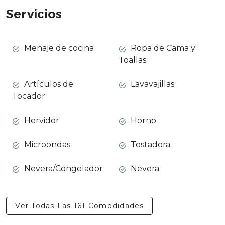
La casa incluye 2 bicicletas para paseos y fantásticas
Servicios
terrazas, proporcionando el lugar perfecto para relajarse
y disfrutar del cálido clima. Los huéspedes también
tienen acceso a una piscina comunitaria, que ofrece una
Menaje de cocina
Ropa de Cama y
refrescante alternativa al cercano mar. Además, hay una
Toallas
acogedora zona de barbacoa para saborear deliciosas
comidas al aire libre.
Artículos de
Lavavajillas
Tocador
Su conveniente ubicación cerca de La Mata —un típico
pueblo pesquero con encantadores restaurantes y
Hervidor
Horno
lugareños amables, a solo 1 km a pie— junto con
Torrevieja y Guardamar, permite a los huéspedes
Microondas
Tostadora
explorar fácilmente las localidades costeras cercanas,
descubrir sus múltiples atractivos y sumergirse en la
Nevera/Congelador
Nevera
vibrante vida local. Con espacio para hasta seis
huéspedes, esta propiedad es perfecta para familias o
grupos de amigos que buscan unas inolvidables
Ver Todas Las 161 Comodidades
vacaciones mediterráneas junto al mar.