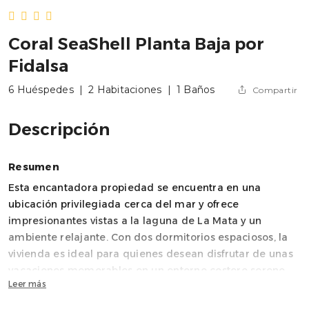
Coral SeaShell Planta Baja por
Fidalsa
6 Huéspedes
|
2 Habitaciones
|
1 Baños
Compartir
Descripción
Resumen
Esta encantadora propiedad se encuentra en una
ubicación privilegiada cerca del mar y ofrece
impresionantes vistas a la laguna de La Mata y un
ambiente relajante. Con dos dormitorios espaciosos, la
vivienda es ideal para quienes desean disfrutar de unas
vacaciones memorables en un entorno costero sereno,
Leer más
alojando hasta 6 huéspedes.